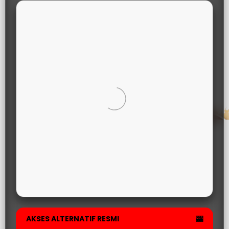
AKSES ALTERNATIF RESMI
🎰